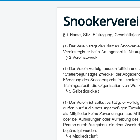
Snookerverei
§ 1 Name, Sitz, Eintragung, Geschäftsjahr
(1) Der Verein trägt den Namen Snookervere
Vereinsregister beim Amtsgericht in Neurup
§ 2 Vereinszweck
(1) Der Verein verfolgt ausschließlich un
"Steuerbegünstigte Zwecke" der Abgabenord
Förderung des Snookersports im Landkreis
Trainingsarbeit, die Organisation von Wett
§ 3 Selbstlosigkeit
(1) Der Verein ist selbstlos tätig, er verfo
dürfen nur für die satzungsmäßigen Zwecke
als Mitglieder keine Zuwendungen aus Mitt
oder bei Auflösungen oder Aufhebung des 
Person durch Ausgaben, die dem Zweck de
begünstigt werden.
§ 4 Mitgliedschaft