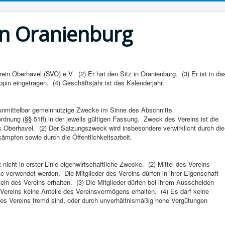
n Oranienburg
in Oberhavel (SVO) e.V. (2) Er hat den Sitz in Oranienburg. (3) Er ist in da
pin eingetragen. (4) Geschäftsjahr ist das Kalenderjahr.
d unmittelbar gemeinnützige Zwecke im Sinne des Abschnitts
nung (§§ 51ff) in der jeweils gültigen Fassung. Zweck des Vereins ist die
 Oberhavel. (2) Der Satzungszweck wird insbesondere verwirklicht durch die
kämpfen sowie durch die Öffentlichkeitsarbeit.
lgt nicht in erster Linie eigenwirtschaftliche Zwecke. (2) Mittel des Vereins
 verwendet werden. Die Mitglieder des Vereins dürfen in ihrer Eigenschaft
eln des Vereins erhalten. (3) Die Mitglieder dürfen bei ihrem Ausscheiden
Vereins keine Anteile des Vereinsvermögens erhalten. (4) Es darf keine
s Vereins fremd sind, oder durch unverhältnismäßig hohe Vergütungen