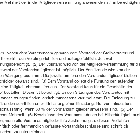
fache Mehrheit der in der Mitgliederversammlung anwesenden stimmberechtigten
dern. Neben dem Vorsitzendem gehören dem Vorstand der Stellvertreter und
 vertritt den Verein gerichtlich und außergerichtlich. Je zwei
tungsberechtigt. (2) Der Vorstand wird von der Mitgliederversammlung für di
wahl der Vorstandsmitglieder ist möglich. Der Vorsitzende wird von der
n Wahlgang bestimmt. Die jeweils amtierenden Vorstandsmitglieder bleiben
chfolger gewählt sind. (3) Dem Vorstand obliegt die Führung der laufenden
eine Tätigkeit ehrenamtlich aus. Der Vorstand kann für die Geschäfte der
r bestellen. Dieser ist berechtigt, an den Sitzungen des Vorstandes mit
andssitzungen finden jährlich mindestens vier mal statt. Die Einladung zu
tzenden schriftlich unter Einhaltung einer Einladungsfrist von mindestens
schlussfähig, wenn 60 % der Vorstandsmitglieder anwesend sind. (5) Der
cher Mehrheit. (6) Beschlüsse des Vorstands können bei Eilbedürftigkeit auc
den, wenn alle Vorstandsmitglieder ihre Zustimmung zu diesem Verfahren
riftlich oder fernmündlich gefasste Vorstandsbeschlüsse sind schriftlich
gliedern zu unterzeichnen.