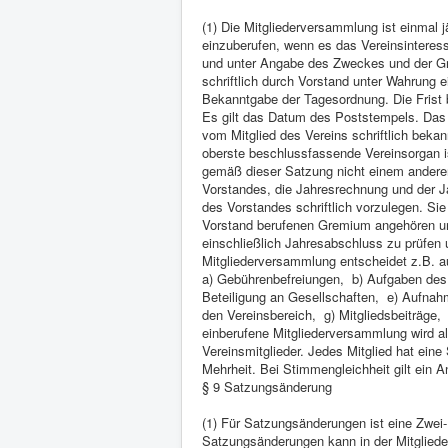
(1) Die Mitgliederversammlung ist einmal j
einzuberufen, wenn es das Vereinsinteresse
und unter Angabe des Zweckes und der Grü
schriftlich durch Vorstand unter Wahrung 
Bekanntgabe der Tagesordnung. Die Frist 
Es gilt das Datum des Poststempels. Das 
vom Mitglied des Vereins schriftlich beka
oberste beschlussfassende Vereinsorgan i
gemäß dieser Satzung nicht einem anderen
Vorstandes, die Jahresrechnung und der J
des Vorstandes schriftlich vorzulegen. S
Vorstand berufenen Gremium angehören und
einschließlich Jahresabschluss zu prüfen
Mitgliederversammlung entscheidet z.B. 
a) Gebührenbefreiungen, b) Aufgaben des 
Beteiligung an Gesellschaften, e) Aufnah
den Vereinsbereich, g) Mitgliedsbeiträg
einberufene Mitgliederversammlung wird a
Vereinsmitglieder. Jedes Mitglied hat ein
Mehrheit. Bei Stimmengleichheit gilt ein 
§ 9 Satzungsänderung
(1) Für Satzungsänderungen ist eine Zwei-D
Satzungsänderungen kann in der Mitglied