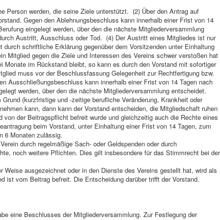
che Person werden, die seine Ziele unterstützt. (2) Über den Antrag auf
orstand. Gegen den Ablehnungsbeschluss kann innerhalb einer Frist von 14
erufung eingelegt werden, über den die nächste Mitgliederversammlung
urch Austritt, Ausschluss oder Tod. (4) Der Austritt eines Mitgliedes ist nur
 durch schriftliche Erklärung gegenüber dem Vorsitzenden unter Einhaltung
n Mitglied gegen die Ziele und Interessen des Vereins schwer verstoßen hat
ei Monate im Rückstand bleibt, so kann es durch den Vorstand mit sofortiger
lied muss vor der Beschlussfassung Gelegenheit zur Rechtfertigung bzw.
 Ausschließungsbeschluss kann innerhalb einer Frist von 14 Tagen nach
gelegt werden, über den die nächste Mitgliederversammlung entscheidet.
Grund (kurzfristige und -zeitige berufliche Veränderung, Krankheit oder
ilnehmen kann, dann kann der Vorstand entscheiden, die Mitgliedschaft ruhen
 von der Beitragspflicht befreit wurde und gleichzeitig auch die Rechte eines
e Beantragung beim Vorstand, unter Einhaltung einer Frist von 14 Tagen, zum
n 6 Monaten zulässig.
en Verein durch regelmäßige Sach- oder Geldspenden oder durch
hte, noch weitere Pflichten. Dies gilt insbesondere für das Stimmrecht bei der
er Weise ausgezeichnet oder in den Dienste des Vereins gestellt hat, wird als
 ist vom Beitrag befreit. Die Entscheidung darüber trifft der Vorstand.
abe eine Beschlusses der Mitgliederversammlung. Zur Festlegung der