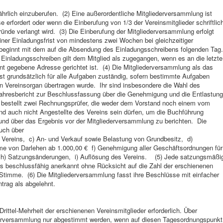
ährlich einzuberufen. (2) Eine außerordentliche Mitgliederversammlung ist
 erfordert oder wenn die Einberufung von 1/3 der Vereinsmitglieder schriftlic
nde verlangt wird. (3) Die Einberufung der Mitgliederversammlung erfolgt
einer Einladungsfrist von mindestens zwei Wochen bei gleichzeitiger
beginnt mit dem auf die Absendung des Einladungsschreibens folgenden Tag.
Einladungsschreiben gilt dem Mitglied als zugegangen, wenn es an die letzte
nnt gegebene Adresse gerichtet ist. (4) Die Mitgliederversammlung als das
st grundsätzlich für alle Aufgaben zuständig, sofern bestimmte Aufgaben
 Vereinsorgan übertragen wurde. Ihr sind insbesondere die Wahl des
ahresbericht zur Beschlussfassung über die Genehmigung und die Entlastung
ie bestellt zwei Rechnungsprüfer, die weder dem Vorstand noch einem vom
 auch nicht Angestellte des Vereins sein dürfen, um die Buchführung
 und über das Ergebnis vor der Mitgliederversammlung zu berichten. Die
auch über
Vereins, c) An- und Verkauf sowie Belastung von Grundbesitz, d)
me von Darlehen ab 1.000,00 € f) Genehmigung aller Geschäftsordnungen für
e, h) Satzungsänderungen, i) Auflösung des Vereins. (5) Jede satzungsmäßi
ls beschlussfähig anerkannt ohne Rücksicht auf die Zahl der erschienenen
e Stimme. (6) Die Mitgliederversammlung fasst ihre Beschlüsse mit einfacher
Antrag als abgelehnt.
rittel-Mehrheit der erschienenen Vereinsmitglieder erforderlich. Über
erversammlung nur abgestimmt werden, wenn auf diesen Tagesordnungspunkt