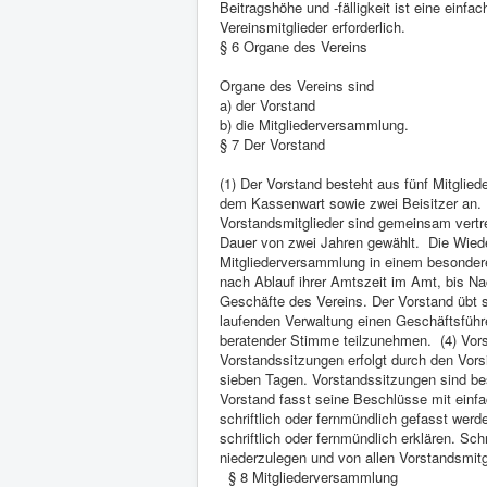
Beitragshöhe und -fälligkeit ist eine ein
Vereinsmitglieder erforderlich.
§ 6 Organe des Vereins
Organe des Vereins sind
a) der Vorstand
b) die Mitgliederversammlung.
§ 7 Der Vorstand
(1) Der Vorstand besteht aus fünf Mitglie
dem Kassenwart sowie zwei Beisitzer an. Er
Vorstandsmitglieder sind gemeinsam vertre
Dauer von zwei Jahren gewählt. Die Wieder
Mitgliederversammlung in einem besondere
nach Ablauf ihrer Amtszeit im Amt, bis Na
Geschäfte des Vereins. Der Vorstand übt s
laufenden Verwaltung einen Geschäftsführe
beratender Stimme teilzunehmen. (4) Vorst
Vorstandssitzungen erfolgt durch den Vorsi
sieben Tagen. Vorstandssitzungen sind be
Vorstand fasst seine Beschlüsse mit einfa
schriftlich oder fernmündlich gefasst wer
schriftlich oder fernmündlich erklären. Sch
niederzulegen und von allen Vorstandsmit
§ 8 Mitgliederversammlung