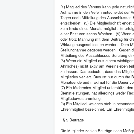
(1) Mitglied des Vereins kann jede natürli
Aufnahme in den Verein entscheidet der V
Tagen nach Mitteilung des Ausschlusses B
entscheidet. (3) Die Mitgliedschaft endet d
zum Ende eines Monats möglich. Er erfolgt
einer Frist von sechs Wochen. (5) Wenn ei
oder trotz Mahnung mit dem Beitrag für dr
Wirkung ausgeschlossen werden. Dem Mitg
Stellungnahme gegeben werden. Gegen den
Mitteilung des Ausschlusses Berufung ein
(6) Wenn ein Mitglied aus einem wichtigem 
Ähnliches) nicht aktiv am Vereinsleben te
zu lassen. Das bedeutet, dass das Mitglied
Mitgliedes verliert. Dies ist nur durch di
Monatsende und maximal für die Dauer vo
(7) Ein förderndes Mitglied unterstützt d
Dienstleistungen, hat allerdings weder Rec
Mitgliederversammlung.
(8) Ein Mitglied, welches sich in besonder
Ehrenmitglied bezeichnet. Ein Ehrenmitglied
§ 5 Beiträge
Die Mitglieder zahlen Beiträge nach Maßg