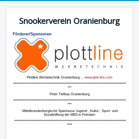
Snookerverein Oranienburg
Förderer/Sponsoren
Plottline Werbetechnik Oranienburg ...
www.plott-line.com
*******************************************************************************************
***
Peter Tiefbau Oranienburg
*******************************************************************************************
***
Mittelbrandenburgische Sparkasse Jugend-, Kultur-, Sport- und
Sozialstiftung der MBS in Potsdam
******************************************************************************************
****